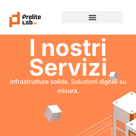
I nostri
Servizi
Infrastrutture solide. Soluzioni digitali su
misura.